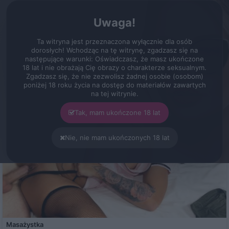
erot.pl
Zarejestruj
Zaloguj się
Menu
Uwaga!
Filmy
Kategorie
Spust na twarz
Ta witryna jest przeznaczona wyłącznie dla osób
Spust na twarz
dorosłych! Wchodząc na tę witrynę, zgadzasz się na
156 filmów
następujące warunki: Oświadczasz, że masz ukończone
KATEGORIA
SORTUJ
18 lat i nie obrażają Cię obrazy o charakterze seksualnym.
Zgadzasz się, że nie zezwolisz żadnej osobie (osobom)
poniżej 18 roku życia na dostęp do materiałów zawartych
na tej witrynie.
Tak, mam ukończone 18 lat
Nie, nie mam ukończonych 18 lat
Masażystka