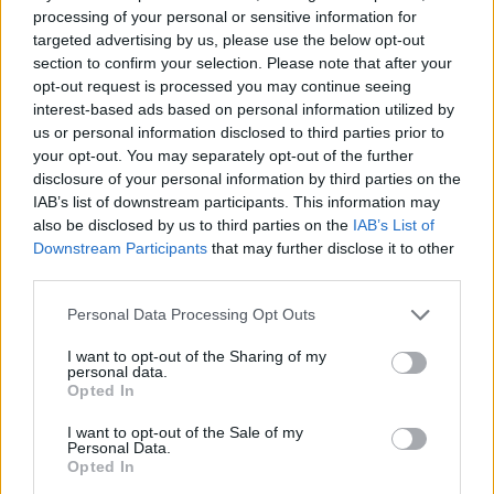
processing of your personal or sensitive information for
targeted advertising by us, please use the below opt-out
section to confirm your selection. Please note that after your
opt-out request is processed you may continue seeing
interest-based ads based on personal information utilized by
us or personal information disclosed to third parties prior to
your opt-out. You may separately opt-out of the further
disclosure of your personal information by third parties on the
IAB’s list of downstream participants. This information may
also be disclosed by us to third parties on the
IAB’s List of
Fachowcy na robocie
Downstream Participants
that may further disclose it to other
27 czerwca 2026
third parties.
Please note that this website/app uses one or more Google
Personal Data Processing Opt Outs
services and may gather and store information including but
not limited to your visit or usage behaviour. You may click to
I want to opt-out of the Sharing of my
personal data.
grant or deny consent to Google and its third-party tags to
Opted In
use your data for below specified purposes in below Google
consent section.
I want to opt-out of the Sale of my
Personal Data.
Opted In