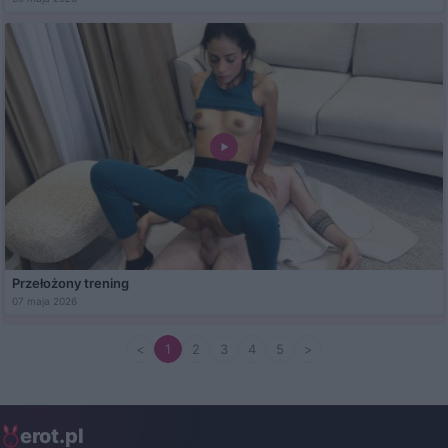
Przełożony trening
07 maja 2026
<
1
2
3
4
5
>
erot.pl