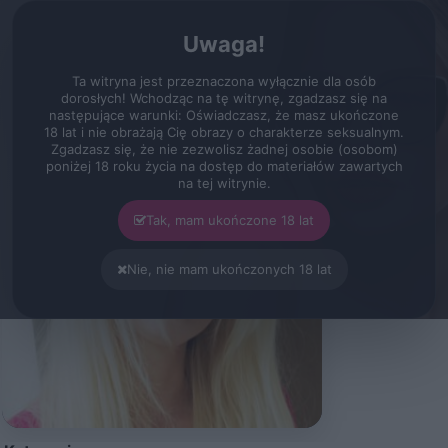
erot.pl
Zarejestruj
Zaloguj się
Menu
Uwaga!
Filmy
Aktorzy
Larissa Leite
Larissa Leite
Ta witryna jest przeznaczona wyłącznie dla osób
dorosłych! Wchodząc na tę witrynę, zgadzasz się na
następujące warunki: Oświadczasz, że masz ukończone
18 lat i nie obrażają Cię obrazy o charakterze seksualnym.
Zgadzasz się, że nie zezwolisz żadnej osobie (osobom)
poniżej 18 roku życia na dostęp do materiałów zawartych
na tej witrynie.
Tak, mam ukończone 18 lat
Nie, nie mam ukończonych 18 lat