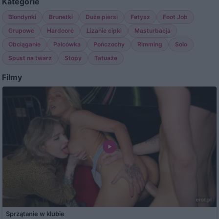
Kategorie
Blondynki
Brunetki
Duże piersi
Fetysz
Foot Job
Grupowe
Hardcore
Lizanie cipki
Masturbacja
Obciąganie
Palcówka
Pończochy
Rimming
Solo
Spust na twarz
Stopy
Tatuaże
Filmy
Sprzątanie w klubie