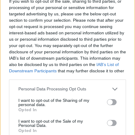
If you wish to opt-out of the sale, sharing to third parties, or
processing of your personal or sensitive information for
targeted advertising by us, please use the below opt-out
section to confirm your selection. Please note that after your
opt-out request is processed you may continue seeing
interest-based ads based on personal information utilized by
us or personal information disclosed to third parties prior to
your opt-out. You may separately opt-out of the further
Poranna masturbacja
disclosure of your personal information by third parties on the
12 sierpnia 2025
IAB’s list of downstream participants. This information may
also be disclosed by us to third parties on the
IAB’s List of
Downstream Participants
that may further disclose it to other
third parties.
Please note that this website/app uses one or more Google
Personal Data Processing Opt Outs
services and may gather and store information including but
not limited to your visit or usage behaviour. You may click to
I want to opt-out of the Sharing of my
personal data.
grant or deny consent to Google and its third-party tags to
Opted In
use your data for below specified purposes in below Google
consent section.
I want to opt-out of the Sale of my
Personal Data.
Opted In