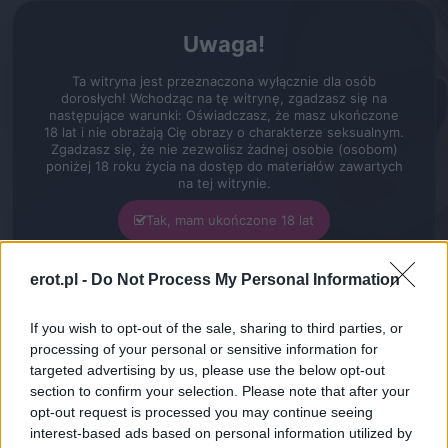
erot.pl
Zarejestruj
Zaloguj się
Menu
Uwaga!
Filmy
Aktorzy
Erika Heiss
Erika Heiss
Ta witryna jest przeznaczona wyłącznie dla osób
dorosłych! Wchodząc na tę witrynę, zgadzasz się na
następujące warunki: Oświadczasz, że masz ukończone
18 lat i nie obrażają Cię obrazy o charakterze seksualnym.
Zgadzasz się, że nie zezwolisz żadnej osobie (osobom)
poniżej 18 roku życia na dostęp do materiałów zawartych
na tej witrynie.
Tak, mam ukończone 18 lat
Nie, nie mam ukończonych 18 lat
erot.pl -
Do Not Process My Personal Information
If you wish to opt-out of the sale, sharing to third parties, or
processing of your personal or sensitive information for
targeted advertising by us, please use the below opt-out
section to confirm your selection. Please note that after your
opt-out request is processed you may continue seeing
interest-based ads based on personal information utilized by