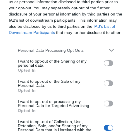
Kategorie
us or personal information disclosed to third parties prior to
your opt-out. You may separately opt-out of the further
Masturbacja
Solo
disclosure of your personal information by third parties on the
IAB’s list of downstream participants. This information may
Filmy
also be disclosed by us to third parties on the
IAB’s List of
Downstream Participants
that may further disclose it to other
third parties.
Please note that this website/app uses one or more Google
Personal Data Processing Opt Outs
services and may gather and store information including but
not limited to your visit or usage behaviour. You may click to
I want to opt-out of the Sharing of my
personal data.
grant or deny consent to Google and its third-party tags to
Opted In
use your data for below specified purposes in below Google
consent section.
I want to opt-out of the Sale of my
Personal Data.
Opted In
I want to opt-out of processing my
Pieszczoty młodej ślicznotki
Personal Data for Targeted Advertising.
13 października 2025
Opted In
I want to opt-out of Collection, Use,
Retention, Sale, and/or Sharing of my
Personal Data that Is Unrelated with the