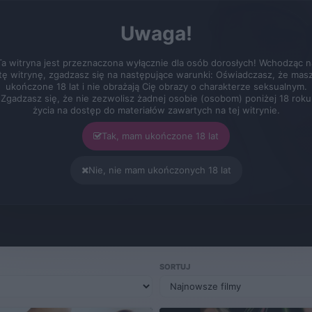
Uwaga!
Ta witryna jest przeznaczona wyłącznie dla osób dorosłych! Wchodząc n
Kategorie
Tablica
Konto VIP
tę witrynę, zgadzasz się na następujące warunki: Oświadczasz, że mas
ukończone 18 lat i nie obrażają Cię obrazy o charakterze seksualnym.
Zgadzasz się, że nie zezwolisz żadnej osobie (osobom) poniżej 18 roku
życia na dostęp do materiałów zawartych na tej witrynie.
Tak, mam ukończone 18 lat
Nie, nie mam ukończonych 18 lat
dukcje filmów dla dorosłych. Filmy są ułożone według
SORTUJ