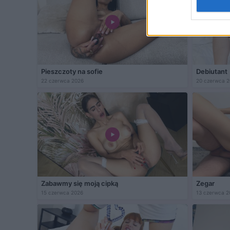
Pieszczoty na sofie
Debiutant
22 czerwca 2026
20 czerwca 
Zabawmy się moją cipką
Zegar
15 czerwca 2026
13 czerwca 2