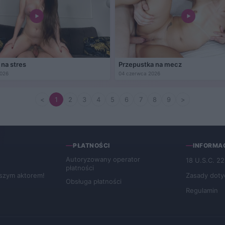
na stres
Przepustka na mecz
2026
04 czerwca 2026
<
1
2
3
4
5
6
7
8
9
>
S
PŁATNOŚCI
INFORMA
Autoryzowany operator
18 U.S.C. 2
płatności
szym aktorem!
Zasady doty
Obsługa płatności
Regulamin