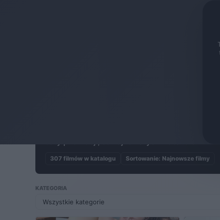
erot.pl
Polska erotyka
Filmy
Najnowsze filmy
FILMY EROT.PL
Najnowsze filmy
Najnowsze premiery i świeżo dodane polskie pro
daty publikacji, od najnowszych materiałów.
307 filmów w katalogu
Sortowanie: Najnowsze filmy
KATEGORIA