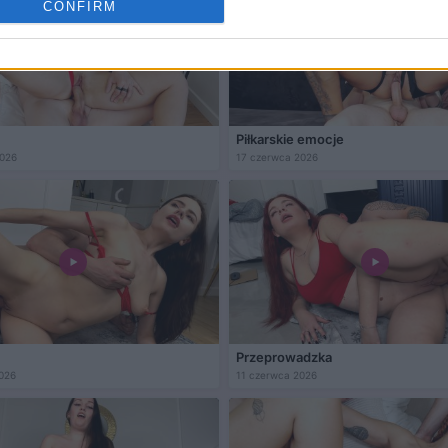
CONFIRM
Piłkarskie emocje
2026
17 czerwca 2026
Przeprowadzka
026
11 czerwca 2026