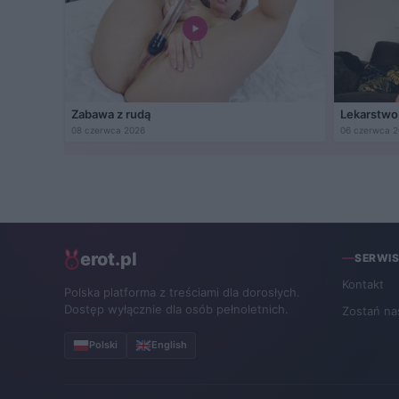
Zabawa z rudą
Lekarstwo 
08 czerwca 2026
06 czerwca 
erot.pl
SERWI
Kontakt
Polska platforma z treściami dla dorosłych.
Dostęp wyłącznie dla osób pełnoletnich.
Zostań na
Polski
English