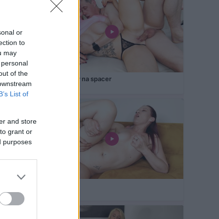
sonal or
ection to
ou may
 personal
out of the
Namówiony na spacer
 downstream
16 lipca 2026
B’s List of
er and store
to grant or
ed purposes
Kuzynka
09 lipca 2026