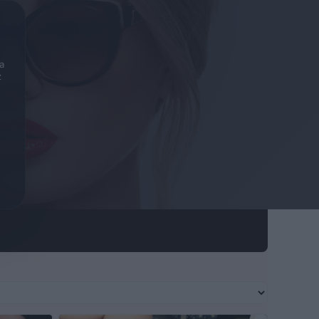
Zarejestruj
Zaloguj się
a
z