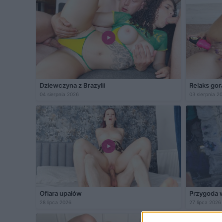
Dziewczyna z Brazylii
Relaks gor
04 sierpnia 2026
03 sierpnia 2
Ofiara upałów
Przygoda 
28 lipca 2026
27 lipca 2026