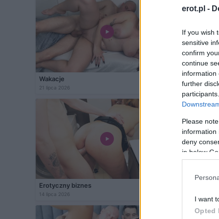
erot.pl -
D
If you wish 
sensitive in
confirm you
continue se
information 
Wakacje
Kolumbijs
further disc
21 lipca 2026
20 lipca 2026
participants
Downstream 
Please note
information 
deny consent
in below Go
Persona
Erotyczny biznes
Czułe pies
14 lipca 2026
13 lipca 2026
I want t
Opted 