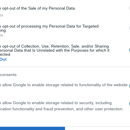
o opt-out of the Sale of my Personal Data.
In
to opt-out of processing my Personal Data for Targeted
ing.
In
 tyłeczek
Przypadkowa okazja
o opt-out of Collection, Use, Retention, Sale, and/or Sharing
04 lipca 2026
ersonal Data that Is Unrelated with the Purposes for which it
lected.
Out
consents
o allow Google to enable storage related to functionality of the website
o allow Google to enable storage related to security, including
na robocie
Walizka
cation functionality and fraud prevention, and other user protection.
2026
25 czerwca 2026
ZA DARMO