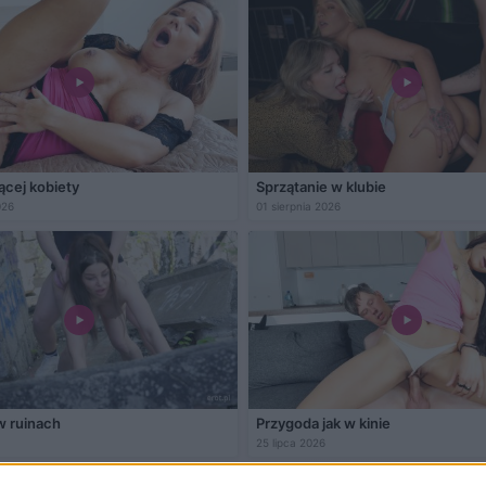
ącej kobiety
Sprzątanie w klubie
026
01 sierpnia 2026
w ruinach
Przygoda jak w kinie
25 lipca 2026