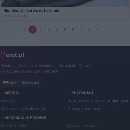
Blondyna pieści się na balkonie
15 kwietnia 2025
<
1
2
3
4
5
6
7
8
9
>
erot.pl
Polska platforma z treściami dla dorosłych. Dostęp
wyłącznie dla osób pełnoletnich.
Polski
English
SERWIS
PŁATNOŚCI
Kontakt
Autoryzowany operator płatności
Zostań naszym aktorem!
Obsługa płatności
INFORMACJE PRAWNE
18 U.S.C. 2257
Zgłaszanie treści