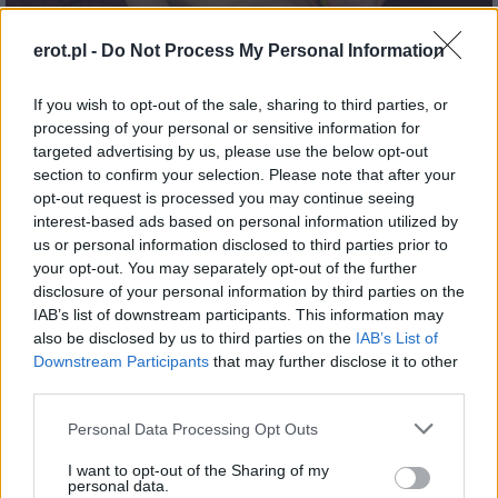
erot.pl -
Do Not Process My Personal Information
If you wish to opt-out of the sale, sharing to third parties, or
Kontrola osobista
processing of your personal or sensitive information for
12 czerwca 2025
targeted advertising by us, please use the below opt-out
section to confirm your selection. Please note that after your
opt-out request is processed you may continue seeing
interest-based ads based on personal information utilized by
us or personal information disclosed to third parties prior to
your opt-out. You may separately opt-out of the further
disclosure of your personal information by third parties on the
IAB’s list of downstream participants. This information may
also be disclosed by us to third parties on the
IAB’s List of
Downstream Participants
that may further disclose it to other
third parties.
Please note that this website/app uses one or more Google
Personal Data Processing Opt Outs
services and may gather and store information including but
Fałszywy ślusarz
not limited to your visit or usage behaviour. You may click to
I want to opt-out of the Sharing of my
26 czerwca 2025
personal data.
grant or deny consent to Google and its third-party tags to