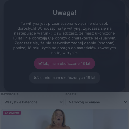
erot.pl
Zarejestruj
Zaloguj się
Menu
Uwaga!
Filmy
Najwyżej oceniane
Ta witryna jest przeznaczona wyłącznie dla osób
dorosłych! Wchodząc na tę witrynę, zgadzasz się na
następujące warunki: Oświadczasz, że masz ukończone
FILMY EROT.PL
18 lat i nie obrażają Cię obrazy o charakterze seksualnym.
Najwyżej oceniane
Zgadzasz się, że nie zezwolisz żadnej osobie (osobom)
poniżej 18 roku życia na dostęp do materiałów zawartych
na tej witrynie.
Najwyżej oceniane filmy w serwisie. Zestawienie
pomaga szybko znaleźć produkcje najlepiej przyjęte
Tak, mam ukończone 18 lat
przez użytkowników.
Nie, nie mam ukończonych 18 lat
307 filmów w katalogu
Sortowanie: Najwyżej oceniane
KATEGORIA
SORTUJ
ZA DARMO