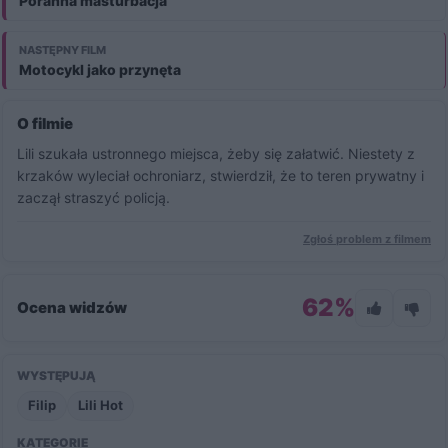
Poranna masturbacja
Obejrzyj pełną wersję filmu i zyskaj dostęp do wszystkich
produkcji premium.
NASTĘPNY FILM
Aktywuj i oglądaj
Motocykl jako przynęta
O filmie
Lili szukała ustronnego miejsca, żeby się załatwić. Niestety z
krzaków wyleciał ochroniarz, stwierdził, że to teren prywatny i
zaczął straszyć policją.
Zgłoś problem z filmem
62%
Ocena widzów
WYSTĘPUJĄ
Filip
Lili Hot
KATEGORIE