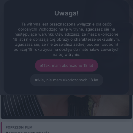
erot.pl
Zarejestruj
Zaloguj się
Menu
Uwaga!
Filmy
Teren prywatny
Ta witryna jest przeznaczona wyłącznie dla osób
Czas: 10:53
Jakość: 2160p
Konto VIP
dorosłych! Wchodząc na tę witrynę, zgadzasz się na
następujące warunki: Oświadczasz, że masz ukończone
Teren prywatny
18 lat i nie obrażają Cię obrazy o charakterze seksualnym.
Zgadzasz się, że nie zezwolisz żadnej osobie (osobom)
poniżej 18 roku życia na dostęp do materiałów zawartych
na tej witrynie.
Tak, mam ukończone 18 lat
Nie, nie mam ukończonych 18 lat
KONTO VIP
POPRZEDNI FILM
Aktywuj Konto VIP