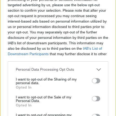
targeted advertising by us, please use the below opt-out
section to confirm your selection. Please note that after your
Podobne filmy
opt-out request is processed you may continue seeing
interest-based ads based on personal information utilized by
us or personal information disclosed to third parties prior to
your opt-out. You may separately opt-out of the further
disclosure of your personal information by third parties on the
IAB’s list of downstream participants. This information may
also be disclosed by us to third parties on the
IAB’s List of
Kolumbijski temperament
Bawcie się ze mną
Downstream Participants
that may further disclose it to other
20 lipca 2026
01 czerwca 2026
third parties.
Please note that this website/app uses one or more Google
Personal Data Processing Opt Outs
services and may gather and store information including but
not limited to your visit or usage behaviour. You may click to
I want to opt-out of the Sharing of my
personal data.
grant or deny consent to Google and its third-party tags to
Opted In
use your data for below specified purposes in below Google
consent section.
I want to opt-out of the Sale of my
Brazylijska masturbacja
Zabawa z rudą
Personal Data.
11 maja 2026
08 czerwca 2026
Opted In
I want to opt-out of processing my