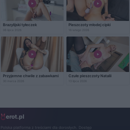
Brazylijski tyłeczek
Pieszczoty młodej cipki
06 lipca 2026
16 lutego 2026
Przyjemne chwile z zabawkami
Czułe pieszczoty Natalii
30 marca 2026
13 lipca 2026
erot.pl
Polska platforma z treściami dla dorosłych. Dostęp