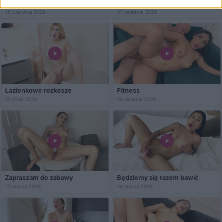
Zabawmy się moją cipką
Kuchenne zabawy Olivii
15 czerwca 2026
27 kwietnia 2026
Łazienkowe rozkosze
Fitness
25 maja 2026
06 sierpnia 2026
Zapraszam do zabawy
Będziemy się razem bawić
12 marca 2026
16 marca 2026