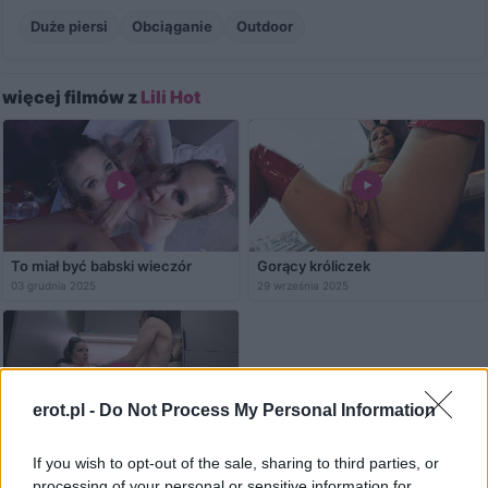
Duże piersi
Obciąganie
Outdoor
więcej filmów z
Lili Hot
To miał być babski wieczór
Gorący króliczek
03 grudnia 2025
29 września 2025
erot.pl -
Do Not Process My Personal Information
Wkurzony szef
If you wish to opt-out of the sale, sharing to third parties, or
08 września 2025
processing of your personal or sensitive information for