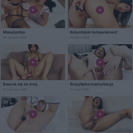
Masażystka
Kolumbijski temperament
08 sierpnia 2026
20 lipca 2026
Bawcie się ze mną
Brazylijska masturbacja
01 czerwca 2026
11 maja 2026