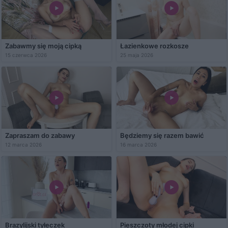
Zabawmy się moją cipką
Łazienkowe rozkosze
15 czerwca 2026
25 maja 2026
Zapraszam do zabawy
Będziemy się razem bawić
12 marca 2026
16 marca 2026
Brazylijski tyłeczek
Pieszczoty młodej cipki