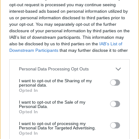
opt-out request is processed you may continue seeing
interest-based ads based on personal information utilized by
us or personal information disclosed to third parties prior to
Chciała sama, ale wyszedł
Wyjątkowy salon masażu
trójkąt
your opt-out. You may separately opt-out of the further
24 czerwca 2025
01 lipca 2025
disclosure of your personal information by third parties on the
IAB’s list of downstream participants. This information may
also be disclosed by us to third parties on the
IAB’s List of
Downstream Participants
that may further disclose it to other
third parties.
Please note that this website/app uses one or more Google
Personal Data Processing Opt Outs
services and may gather and store information including but
Dziewczyny budzą Maxa
Ruchanie, a nie granie
not limited to your visit or usage behaviour. You may click to
I want to opt-out of the Sharing of my
05 czerwca 2025
29 maja 2025
personal data.
grant or deny consent to Google and its third-party tags to
Opted In
use your data for below specified purposes in below Google
consent section.
I want to opt-out of the Sale of my
Personal Data.
Opted In
I want to opt-out of processing my
Personal Data for Targeted Advertising.
Spotkanie przy windzie
Koniec męczącego dnia
Opted In
15 maja 2025
08 maja 2025