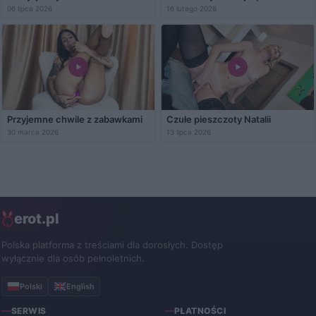
06 lipca 2026
16 lutego 2026
Przyjemne chwile z zabawkami
Czułe pieszczoty Natalii
30 marca 2026
13 lipca 2026
erot.pl
Polska platforma z treściami dla dorosłych. Dostęp
wyłącznie dla osób pełnoletnich.
Polski
English
SERWIS
PŁATNOŚCI