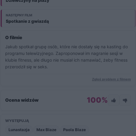
Dziewczyny na plaży
Obejrzyj pełną wersję filmu i zyskaj dostęp do wszystkich
produkcji premium.
NASTĘPNY FILM
Aktywuj i oglądaj
Spotkanie z gwiazdą
O filmie
Jakub spotkał grupę osób, które nie dostały się na kasting do
programu telewizyjnego. Zaproponował im nagranie sesji w
klubie fitness, ale długo nie musiał ich namawiać, żeby fitness
przerodził się w seks.
Zgłoś problem z filmem
100%
Ocena widzów
WYSTĘPUJĄ
Lunastazja
Max Blaze
Paola Blaze