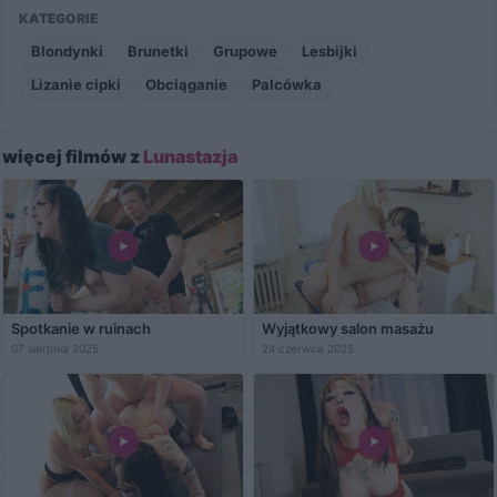
KATEGORIE
Blondynki
Brunetki
Grupowe
Lesbijki
Lizanie cipki
Obciąganie
Palcówka
więcej filmów z
Lunastazja
Spotkanie w ruinach
Wyjątkowy salon masażu
07 sierpnia 2025
24 czerwca 2025