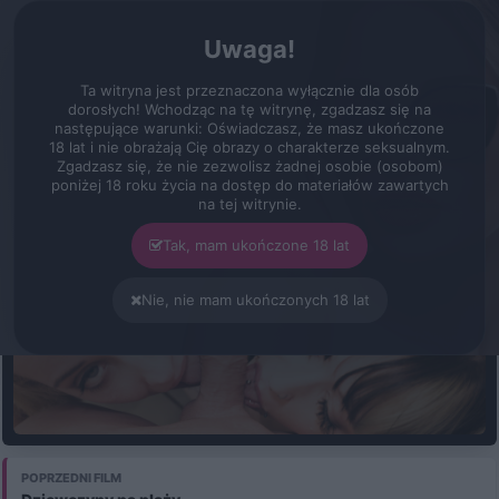
erot.pl
Zarejestruj
Zaloguj się
Menu
Uwaga!
Filmy
Udany kasting
Ta witryna jest przeznaczona wyłącznie dla osób
Czas: 23:25
Jakość: 2160p
Konto VIP
dorosłych! Wchodząc na tę witrynę, zgadzasz się na
następujące warunki: Oświadczasz, że masz ukończone
Udany kasting
18 lat i nie obrażają Cię obrazy o charakterze seksualnym.
Zgadzasz się, że nie zezwolisz żadnej osobie (osobom)
poniżej 18 roku życia na dostęp do materiałów zawartych
na tej witrynie.
Tak, mam ukończone 18 lat
Nie, nie mam ukończonych 18 lat
KONTO VIP
POPRZEDNI FILM
Aktywuj Konto VIP