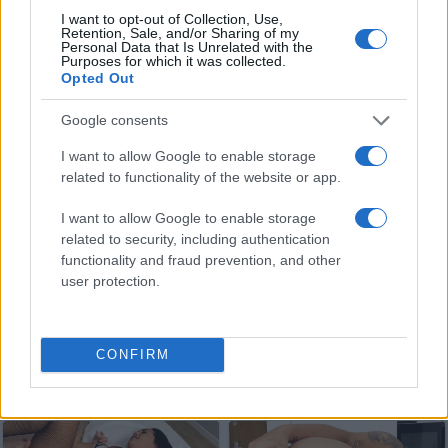
I want to opt-out of Collection, Use,
Retention, Sale, and/or Sharing of my
Personal Data that Is Unrelated with the
Purposes for which it was collected.
Opted Out
Google consents
Szybka pożyczka bez odsetek
Przyrodnia siostra
I want to allow Google to enable storage
20 kwietnia 2025
17 kwietnia 2025
related to functionality of the website or app.
I want to allow Google to enable storage
related to security, including authentication
functionality and fraud prevention, and other
user protection.
Intruzi na posesji
Debiut - zabaw się z Paolą Blaze
14 kwietnia 2025
13 kwietnia 2025
CONFIRM
Podobne filmy