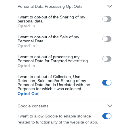
Please note that this website/app uses one or more Google
Personal Data Processing Opt Outs
services and may gather and store information including but
not limited to your visit or usage behaviour. You may click to
I want to opt-out of the Sharing of my
personal data.
grant or deny consent to Google and its third-party tags to
Opted In
use your data for below specified purposes in below Google
consent section.
I want to opt-out of the Sale of my
Personal Data.
Masażystka
Kolumbijski temperament
Opted In
08 sierpnia 2026
20 lipca 2026
I want to opt-out of processing my
Personal Data for Targeted Advertising.
Opted In
I want to opt-out of Collection, Use,
Retention, Sale, and/or Sharing of my
Personal Data that Is Unrelated with the
Purposes for which it was collected.
Opted Out
Bawcie się ze mną
Brazylijska masturbacja
01 czerwca 2026
11 maja 2026
Google consents
I want to allow Google to enable storage
related to functionality of the website or app.