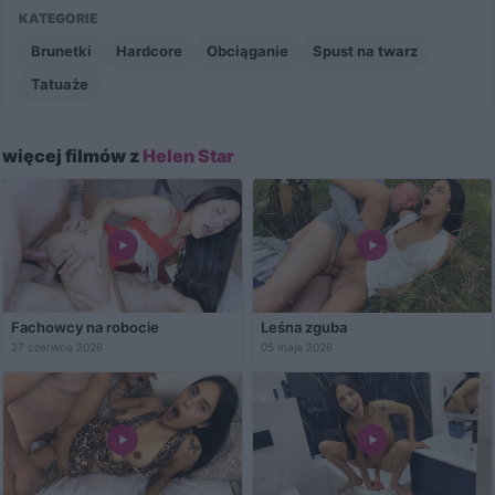
KATEGORIE
Brunetki
Hardcore
Obciąganie
Spust na twarz
Tatuaże
więcej filmów z
Helen Star
Fachowcy na robocie
Leśna zguba
27 czerwca 2026
05 maja 2026