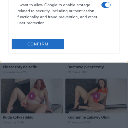
I want to allow Google to enable storage
related to security, including authentication
Zabawy młodej Włoszki
Zabawa z rudą
functionality and fraud prevention, and other
06 kwietnia 2026
08 czerwca 2026
user protection.
CONFIRM
Pieszczoty na sofie
Domowe pieszczoty
22 czerwca 2026
09 marca 2026
Ruda kotka i dildo
Kuchenne zabawy Olivii
23 marca 2026
27 kwietnia 2026