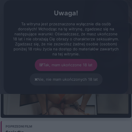
erot.pl
Zarejestruj
Zaloguj się
Menu
Uwaga!
Filmy
Siostrzyczka
Ta witryna jest przeznaczona wyłącznie dla osób
Czas: 21:51
Jakość: 2160p
Konto VIP
dorosłych! Wchodząc na tę witrynę, zgadzasz się na
następujące warunki: Oświadczasz, że masz ukończone
Siostrzyczka
18 lat i nie obrażają Cię obrazy o charakterze seksualnym.
Zgadzasz się, że nie zezwolisz żadnej osobie (osobom)
poniżej 18 roku życia na dostęp do materiałów zawartych
na tej witrynie.
Tak, mam ukończone 18 lat
Nie, nie mam ukończonych 18 lat
KONTO VIP
POPRZEDNI FILM
Aktywuj Konto VIP