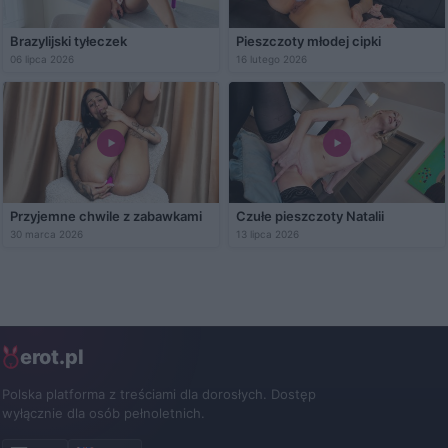
Brazylijski tyłeczek
Pieszczoty młodej cipki
06 lipca 2026
16 lutego 2026
Przyjemne chwile z zabawkami
Czułe pieszczoty Natalii
30 marca 2026
13 lipca 2026
erot.pl
Polska platforma z treściami dla dorosłych. Dostęp
wyłącznie dla osób pełnoletnich.