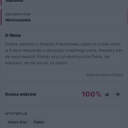
Sąsiadka
Obejrzyj pełną wersję filmu i zyskaj dostęp do wszystkich
produkcji premium.
NASTĘPNY FILM
Aktywuj i oglądaj
Nimfomanka
O filmie
Siostra zakonna z Ameryki Południowej często w czasie wizyt
w Polsce mieszkała u starszego znajomego pana. Niestety pan
się wyprowadził. Pokoju użyczył siostrzyczce Pablo, ale
wiadomo, że nie ma nic za darmo.
Zgłoś problem z filmem
100%
Ocena widzów
WYSTĘPUJĄ
Helen Star
Pablo